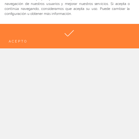
navegación de nuestros usuarios y mejorar nuestros servicios. Si acepta o
continúa navegando, consideramos que acepta su uso. Puede cambiar la
configuración u obtener más información.
ACEPTO
Categorías
No hay categorías
Comentarios recientes
Categorías de Portafolio
BODA
66
BOOKS
49